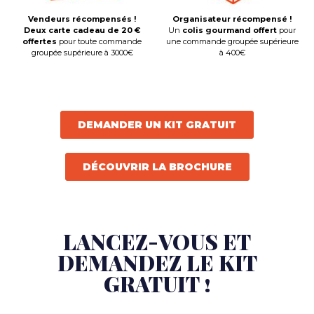
Vendeurs récompensés !
Organisateur récompensé !
Deux carte cadeau de 20 €
Un
colis gourmand offert
pour
offertes
pour toute commande
une commande groupée supérieure
groupée supérieure à 3000€
à 400€
DEMANDER UN KIT GRATUIT
DÉCOUVRIR LA BROCHURE
LANCEZ-VOUS ET
DEMANDEZ LE KIT
GRATUIT !