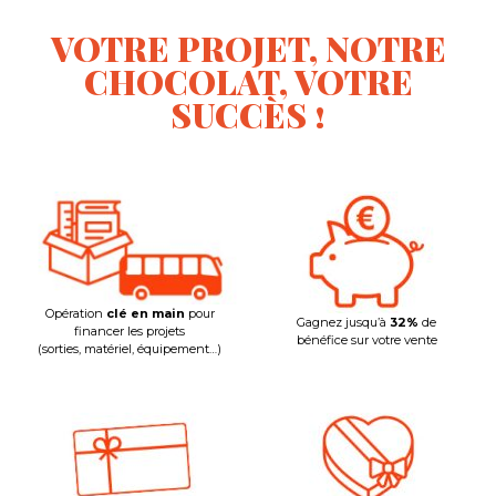
VOTRE PROJET, NOTRE
CHOCOLAT, VOTRE
SUCCÈS !
Opération
clé en main
pour
Gagnez jusqu’à
32%
de
financer les projets
bénéfice sur votre vente
(sorties, matériel, équipement…)